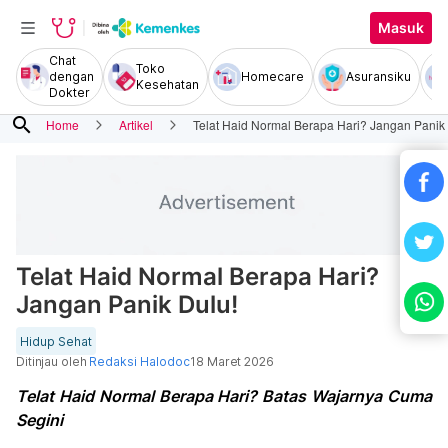
Masuk
Chat
Toko
dengan
Homecare
Asuransiku
Kesehatan
Dokter
search
Home
Artikel
Telat Haid Normal Berapa Hari? Jangan Panik
Telat Haid Normal Berapa Hari?
Jangan Panik Dulu!
Hidup Sehat
Ditinjau oleh
Redaksi Halodoc
18 Maret 2026
Telat Haid Normal Berapa Hari? Batas Wajarnya Cuma
Segini