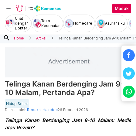
Masuk
Chat
Toko
dengan
Homecare
Asuransiku
Kesehatan
Dokter
search
Home
Artikel
Telinga Kanan Berdenging Jam 9-10 Malam, 
Telinga Kanan Berdenging Jam 9-
10 Malam, Pertanda Apa?
Hidup Sehat
Ditinjau oleh
Redaksi Halodoc
26 Februari 2026
Telinga Kanan Berdenging Jam 9-10 Malam: Medis
atau Rezeki?