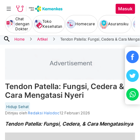
Masuk
Chat
Toko
dengan
Homecare
Asuransiku
Kesehatan
Dokter
search
Home
Artikel
Tendon Patella: Fungsi, Cedera & Cara Mengat
Tendon Patella: Fungsi, Cedera &
Cara Mengatasi Nyeri
Hidup Sehat
Ditinjau oleh
Redaksi Halodoc
12 Februari 2026
Tendon Patella: Fungsi, Cedera, & Cara Mengatasinya