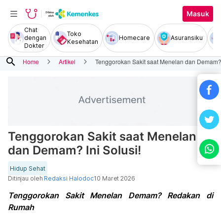
Masuk
Chat
Toko
dengan
Homecare
Asuransiku
Kesehatan
Dokter
search
Home
Artikel
Tenggorokan Sakit saat Menelan dan Demam? I
Tenggorokan Sakit saat Menelan
dan Demam? Ini Solusi!
Hidup Sehat
Ditinjau oleh
Redaksi Halodoc
10 Maret 2026
Tenggorokan Sakit Menelan Demam? Redakan di
Rumah