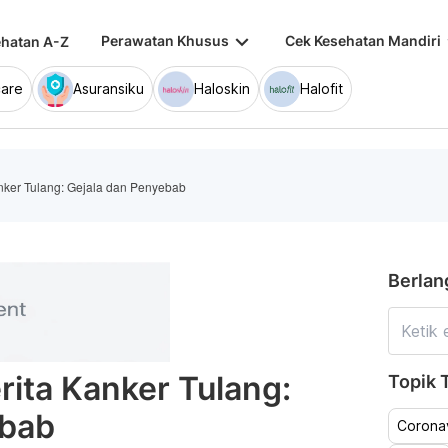
keyboard_arrow_down
keybo
Perawatan Khusus
Cek Kesehatan Mandiri
hatan A-Z
are
Asuransiku
Haloskin
Halofit
nker Tulang: Gejala dan Penyebab
Berlan
ita Kanker Tulang:
Topik T
ebab
Coronav