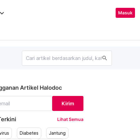
ard_arrow_down
Masuk
search
gganan Artikel Halodoc
Kirim
erkini
Lihat Semua
irus
Diabetes
Jantung