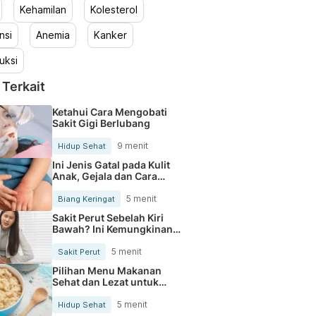
Kehamilan
Kolesterol
nsi
Anemia
Kanker
uksi
 Terkait
Ketahui Cara Mengobati
Sakit Gigi Berlubang
9 menit
Hidup Sehat
Ini Jenis Gatal pada Kulit
Anak, Gejala dan Cara
Mengobatinya
5 menit
Biang Keringat
Sakit Perut Sebelah Kiri
Bawah? Ini Kemungkinan
Penyebabnya
5 menit
Sakit Perut
Pilihan Menu Makanan
Sehat dan Lezat untuk
Mengurangi Kolesterol
5 menit
Hidup Sehat