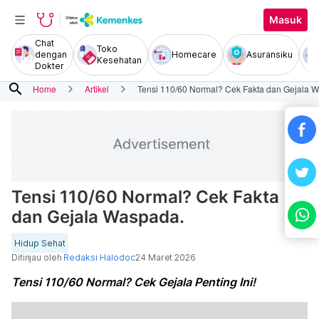
Masuk
Chat
Toko
dengan
Homecare
Asuransiku
Kesehatan
Dokter
search
Home
Artikel
Tensi 110/60 Normal? Cek Fakta dan Gejala 
Tensi 110/60 Normal? Cek Fakta
dan Gejala Waspada.
Hidup Sehat
Ditinjau oleh
Redaksi Halodoc
24 Maret 2026
Tensi 110/60 Normal? Cek Gejala Penting Ini!