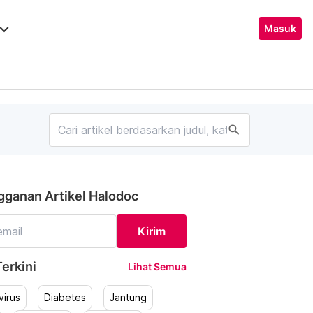
ard_arrow_down
Masuk
search
gganan Artikel Halodoc
Kirim
erkini
Lihat Semua
irus
Diabetes
Jantung