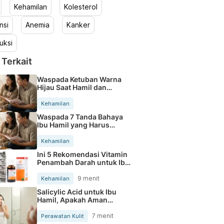
Kehamilan
Kolesterol
nsi
Anemia
Kanker
uksi
 Terkait
Waspada Ketuban Warna
Hijau Saat Hamil dan
Penanganannya
Kehamilan
Waspada 7 Tanda Bahaya
Ibu Hamil yang Harus
Diperhatikan
Kehamilan
Ini 5 Rekomendasi Vitamin
Penambah Darah untuk Ibu
Hamil
9 menit
Kehamilan
Salicylic Acid untuk Ibu
Hamil, Apakah Aman
Digunakan?
7 menit
Perawatan Kulit