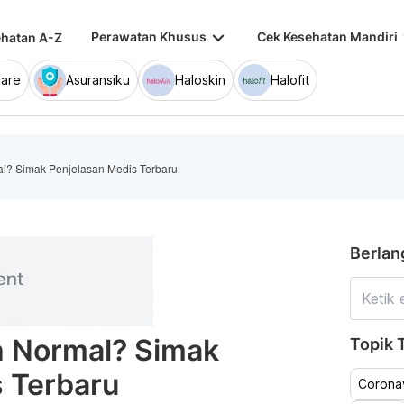
keyboard_arrow_down
keybo
Perawatan Khusus
Cek Kesehatan Mandiri
hatan A-Z
are
Asuransiku
Haloskin
Halofit
l? Simak Penjelasan Medis Terbaru
Berlan
h Normal? Simak
Topik T
 Terbaru
Coronav