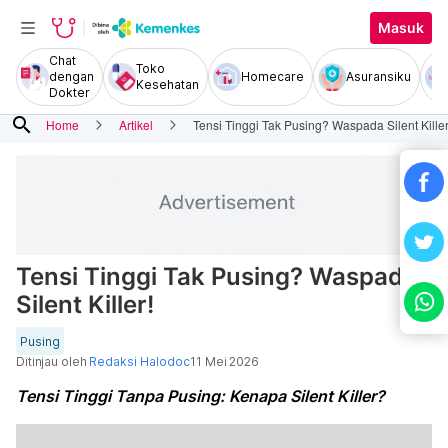
Masuk
Chat
Toko
dengan
Homecare
Asuransiku
Kesehatan
Dokter
search
Home
Artikel
Tensi Tinggi Tak Pusing? Waspada Silent Killer
Tensi Tinggi Tak Pusing? Waspada
Silent Killer!
Pusing
Ditinjau oleh
Redaksi Halodoc
11 Mei 2026
Tensi Tinggi Tanpa Pusing: Kenapa Silent Killer?