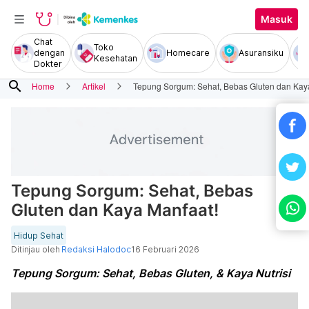
Masuk
Chat
Toko
dengan
Homecare
Asuransiku
Kesehatan
Dokter
search
Home
Artikel
Tepung Sorgum: Sehat, Bebas Gluten dan Kay
Tepung Sorgum: Sehat, Bebas
Gluten dan Kaya Manfaat!
Hidup Sehat
Ditinjau oleh
Redaksi Halodoc
16 Februari 2026
Tepung Sorgum: Sehat, Bebas Gluten, & Kaya Nutrisi