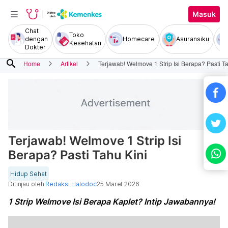
Masuk
Chat
Toko
dengan
Homecare
Asuransiku
Kesehatan
Dokter
search
Home
Artikel
Terjawab! Welmove 1 Strip Isi Berapa? Pasti T
Terjawab! Welmove 1 Strip Isi
Berapa? Pasti Tahu Kini
Hidup Sehat
Ditinjau oleh
Redaksi Halodoc
25 Maret 2026
1 Strip Welmove Isi Berapa Kaplet? Intip Jawabannya!