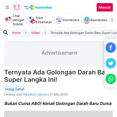
Masuk
Chat
Toko
dengan
Homecare
Asuransiku
Kesehatan
Dokter
search
Home
Artikel
Ternyata Ada Golongan Darah Baru Super Lang
Ternyata Ada Golongan Darah Baru
Super Langka Ini!
Hidup Sehat
Ditinjau oleh
Redaksi Halodoc
15 Mei 2026
Bukan Cuma ABO! Kenali Golongan Darah Baru Dunia