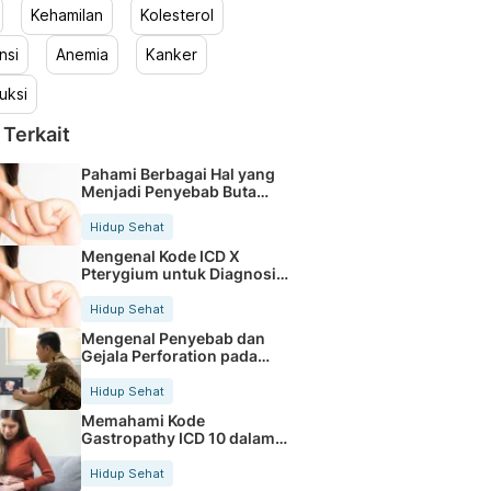
Kehamilan
Kolesterol
nsi
Anemia
Kanker
uksi
 Terkait
Pahami Berbagai Hal yang
Menjadi Penyebab Buta
Warna
Hidup Sehat
Mengenal Kode ICD X
Pterygium untuk Diagnosis
Mata
Hidup Sehat
Mengenal Penyebab dan
Gejala Perforation pada
Tubuh
Hidup Sehat
Memahami Kode
Gastropathy ICD 10 dalam
Rekam Medis Pasien
Hidup Sehat