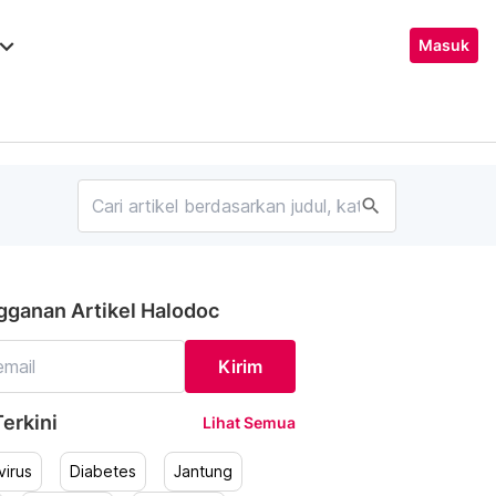
ard_arrow_down
Masuk
search
gganan Artikel Halodoc
Kirim
erkini
Lihat Semua
irus
Diabetes
Jantung