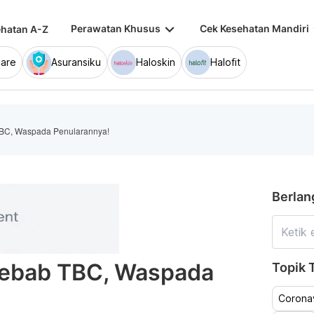
keyboard_arrow_down
keybo
Perawatan Khusus
Cek Kesehatan Mandiri
hatan A-Z
are
Asuransiku
Haloskin
Halofit
TBC, Waspada Penularannya!
Berlan
nyebab TBC, Waspada
Topik T
Coronav