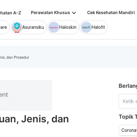
keyboard_arrow_down
keybo
Perawatan Khusus
Cek Kesehatan Mandiri
hatan A-Z
are
Asuransiku
Haloskin
Halofit
enis, dan Prosedur
Berlan
uan, Jenis, dan
Topik T
Coronav