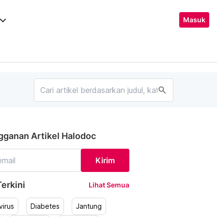
ard_arrow_down
Masuk
search
gganan Artikel Halodoc
Kirim
erkini
Lihat Semua
irus
Diabetes
Jantung