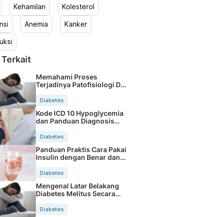
Kehamilan
Kolesterol
nsi
Anemia
Kanker
uksi
 Terkait
Memahami Proses
Terjadinya Patofisiologi DM
Tipe 2 Secara Mudah
Diabetes
Kode ICD 10 Hypoglycemia
dan Panduan Diagnosis
Medis Lengkap
Diabetes
Panduan Praktis Cara Pakai
Insulin dengan Benar dan
Aman
Diabetes
Mengenal Latar Belakang
Diabetes Melitus Secara
Lengkap
Diabetes