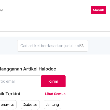
ard_arrow_down
Masuk
search
langganan Artikel Halodoc
Kirim
ik Terkini
Lihat Semua
ronavirus
Diabetes
Jantung