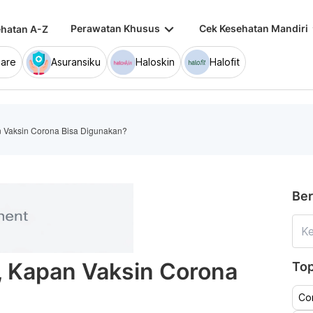
keyboard_arrow_down
keybo
Perawatan Khusus
Cek Kesehatan Mandiri
hatan A-Z
are
Asuransiku
Haloskin
Halofit
an Vaksin Corona Bisa Digunakan?
Ber
a, Kapan Vaksin Corona
Top
Co