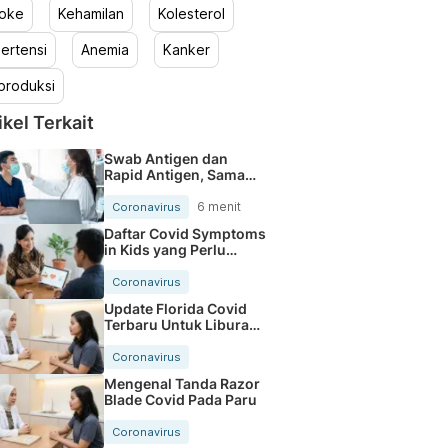
roke
Kehamilan
Kolesterol
ertensi
Anemia
Kanker
produksi
ikel Terkait
Swab Antigen dan
Rapid Antigen, Sama
atau Beda?
6 menit
Coronavirus
Daftar Covid Symptoms
in Kids yang Perlu
Orang Tua Tahu
Coronavirus
Update Florida Covid
Terbaru Untuk Liburan
Makin Aman
Coronavirus
Mengenal Tanda Razor
Blade Covid Pada Paru
Coronavirus