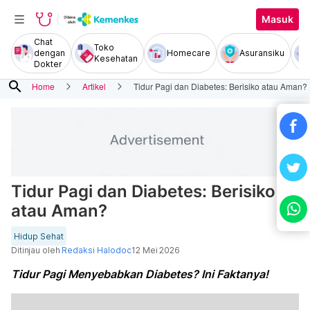
Masuk
Chat
Toko
dengan
Homecare
Asuransiku
Kesehatan
Dokter
search
Home
Artikel
Tidur Pagi dan Diabetes: Berisiko atau Aman?
Tidur Pagi dan Diabetes: Berisiko
atau Aman?
Hidup Sehat
Ditinjau oleh
Redaksi Halodoc
12 Mei 2026
Tidur Pagi Menyebabkan Diabetes? Ini Faktanya!