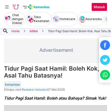
Masuk
Chat
Toko
dengan
Homecare
Asuransiku
Kesehatan
Dokter
search
Home
Artikel
Tidur Pagi Saat Hamil: Boleh Kok, Asal Tahu B
Tidur Pagi Saat Hamil: Boleh Kok,
Asal Tahu Batasnya!
Kehamilan
Ditinjau oleh
Redaksi Halodoc
07 Mei 2026
Tidur Pagi Saat Hamil: Boleh atau Bahaya? Simak Yuk!