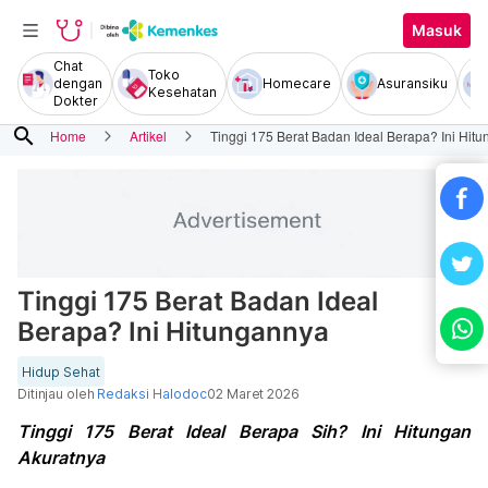
Masuk
Chat
Toko
dengan
Homecare
Asuransiku
Kesehatan
Dokter
search
Home
Artikel
Tinggi 175 Berat Badan Ideal Berapa? Ini Hit
Tinggi 175 Berat Badan Ideal
Berapa? Ini Hitungannya
Hidup Sehat
Ditinjau oleh
Redaksi Halodoc
02 Maret 2026
Tinggi 175 Berat Ideal Berapa Sih? Ini Hitungan
Akuratnya