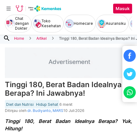
Masuk
Chat
Toko
dengan
Homecare
Asuransiku
Kesehatan
Dokter
search
Home
Artikel
Tinggi 180, Berat Badan Idealnya Berapa? Ini
Tinggi 180, Berat Badan Idealnya
Berapa? Ini Jawabnya!
Diet dan Nutrisi
Hidup Sehat
6 menit
Ditinjau oleh
dr. Budiyanto, MARS
10 Juli 2026
Tinggi 180, Berat Badan Idealnya Berapa? Yuk,
Hitung!