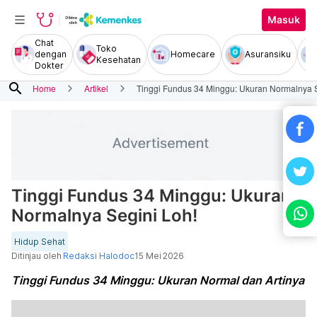
Masuk
Chat
Toko
dengan
Homecare
Asuransiku
Kesehatan
Dokter
search
Home
Artikel
Tinggi Fundus 34 Minggu: Ukuran Normalnya S
Tinggi Fundus 34 Minggu: Ukuran
Normalnya Segini Loh!
Hidup Sehat
Ditinjau oleh
Redaksi Halodoc
15 Mei 2026
Tinggi Fundus 34 Minggu: Ukuran Normal dan Artinya