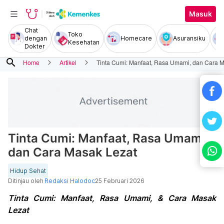
Masuk
Chat
Toko
dengan
Homecare
Asuransiku
Kesehatan
Dokter
search
Home
Artikel
Tinta Cumi: Manfaat, Rasa Umami, dan Cara 
Tinta Cumi: Manfaat, Rasa Umami,
dan Cara Masak Lezat
Hidup Sehat
Ditinjau oleh
Redaksi Halodoc
25 Februari 2026
Tinta Cumi: Manfaat, Rasa Umami, & Cara Masak
Lezat