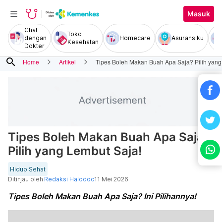
Masuk
Chat
Toko
dengan
Homecare
Asuransiku
Kesehatan
Dokter
search
Home
Artikel
Tipes Boleh Makan Buah Apa Saja? Pilih yang
Tipes Boleh Makan Buah Apa Saja?
Pilih yang Lembut Saja!
Hidup Sehat
Ditinjau oleh
Redaksi Halodoc
11 Mei 2026
Tipes Boleh Makan Buah Apa Saja? Ini Pilihannya!