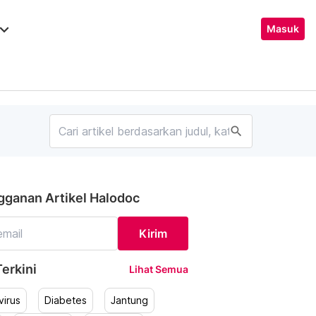
ard_arrow_down
Masuk
search
gganan Artikel Halodoc
Kirim
erkini
Lihat Semua
irus
Diabetes
Jantung