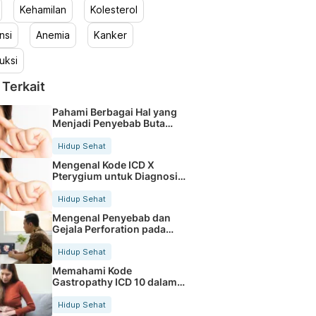
Kehamilan
Kolesterol
nsi
Anemia
Kanker
uksi
 Terkait
Pahami Berbagai Hal yang
Menjadi Penyebab Buta
Warna
Hidup Sehat
Mengenal Kode ICD X
Pterygium untuk Diagnosis
Mata
Hidup Sehat
Mengenal Penyebab dan
Gejala Perforation pada
Tubuh
Hidup Sehat
Memahami Kode
Gastropathy ICD 10 dalam
Rekam Medis Pasien
Hidup Sehat