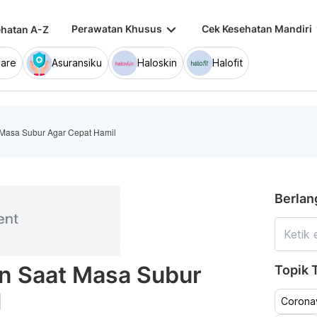
keyboard_arrow_down
keybo
Perawatan Khusus
Cek Kesehatan Mandiri
hatan A-Z
are
Asuransiku
Haloskin
Halofit
Masa Subur Agar Cepat Hamil
Berlan
n Saat Masa Subur
Topik T
l
Coronav