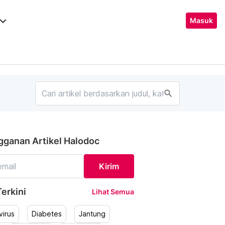
ard_arrow_down
Masuk
search
gganan Artikel Halodoc
Kirim
erkini
Lihat Semua
irus
Diabetes
Jantung