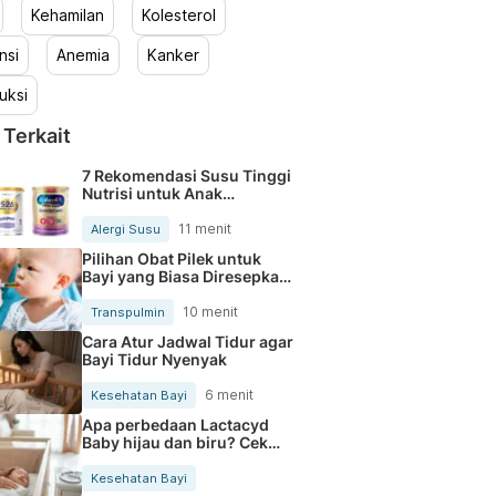
Kehamilan
Kolesterol
nsi
Anemia
Kanker
uksi
 Terkait
7 Rekomendasi Susu Tinggi
Nutrisi untuk Anak
Pengidap Alergi Susu Sapi
11 menit
Alergi Susu
Pilihan Obat Pilek untuk
Bayi yang Biasa Diresepkan
Dokter
10 menit
Transpulmin
Cara Atur Jadwal Tidur agar
Bayi Tidur Nyenyak
6 menit
Kesehatan Bayi
Apa perbedaan Lactacyd
Baby hijau dan biru? Cek
Bedanya
Kesehatan Bayi