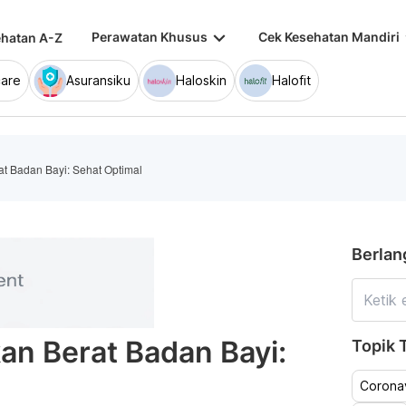
keyboard_arrow_down
keybo
Perawatan Khusus
Cek Kesehatan Mandiri
hatan A-Z
are
Asuransiku
Haloskin
Halofit
t Badan Bayi: Sehat Optimal
Berlan
an Berat Badan Bayi:
Topik T
Coronav