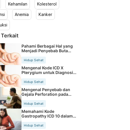
Kehamilan
Kolesterol
nsi
Anemia
Kanker
uksi
 Terkait
Pahami Berbagai Hal yang
Menjadi Penyebab Buta
Warna
Hidup Sehat
Mengenal Kode ICD X
Pterygium untuk Diagnosis
Mata
Hidup Sehat
Mengenal Penyebab dan
Gejala Perforation pada
Tubuh
Hidup Sehat
Memahami Kode
Gastropathy ICD 10 dalam
Rekam Medis Pasien
Hidup Sehat