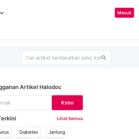
ard_arrow_down
Masuk
search
gganan Artikel Halodoc
Kirim
erkini
Lihat Semua
irus
Diabetes
Jantung