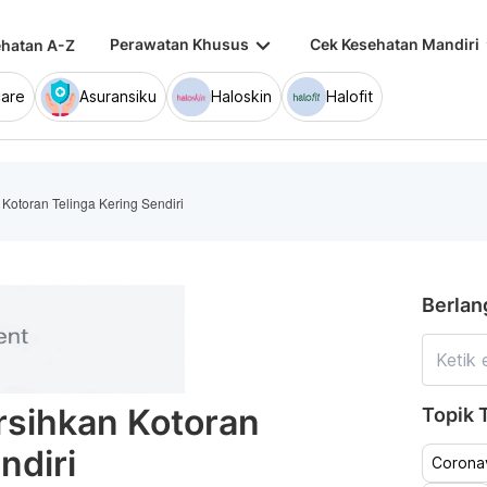
keyboard_arrow_down
keybo
Perawatan Khusus
Cek Kesehatan Mandiri
hatan A-Z
are
Asuransiku
Haloskin
Halofit
 Kotoran Telinga Kering Sendiri
Berlan
ersihkan Kotoran
Topik T
ndiri
Coronav