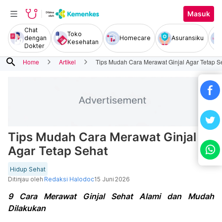
Masuk
Chat
Toko
dengan
Homecare
Asuransiku
Kesehatan
Dokter
search
Home
Artikel
Tips Mudah Cara Merawat Ginjal Agar Tetap S
Tips Mudah Cara Merawat Ginjal
Agar Tetap Sehat
Hidup Sehat
Ditinjau oleh
Redaksi Halodoc
15 Juni 2026
9 Cara Merawat Ginjal Sehat Alami dan Mudah
Dilakukan