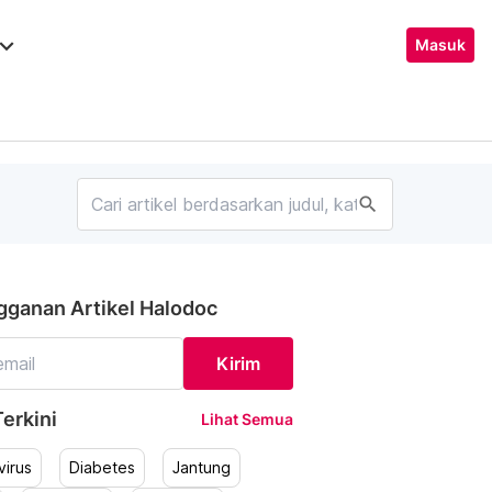
ard_arrow_down
Masuk
search
gganan Artikel Halodoc
Kirim
erkini
Lihat Semua
irus
Diabetes
Jantung