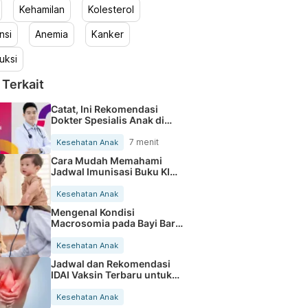
Kehamilan
Kolesterol
nsi
Anemia
Kanker
uksi
 Terkait
Catat, Ini Rekomendasi
Dokter Spesialis Anak di
Halodoc
7 menit
Kesehatan Anak
Cara Mudah Memahami
Jadwal Imunisasi Buku KIA
Lengkap
Kesehatan Anak
Mengenal Kondisi
Macrosomia pada Bayi Baru
Lahir dan Risikonya
Kesehatan Anak
Jadwal dan Rekomendasi
IDAI Vaksin Terbaru untuk
Anak
Kesehatan Anak