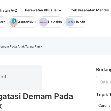
keyboard_arrow_down
keybo
Perawatan Khusus
Cek Kesehatan Mandiri
hatan A-Z
are
Asuransiku
Haloskin
Halofit
Demam Pada Anak Tanpa Panik
Berlan
gatasi Demam Pada
Topik T
k
Coronav