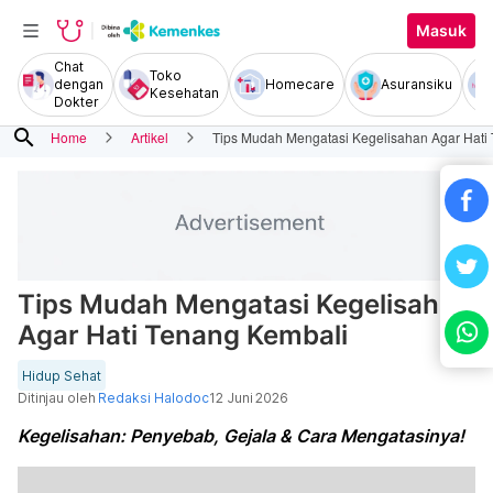
Masuk
Chat
Toko
dengan
Homecare
Asuransiku
Kesehatan
Dokter
search
Home
Artikel
Tips Mudah Mengatasi Kegelisahan Agar Hati
Tips Mudah Mengatasi Kegelisahan
Agar Hati Tenang Kembali
Hidup Sehat
Ditinjau oleh
Redaksi Halodoc
12 Juni 2026
Kegelisahan: Penyebab, Gejala & Cara Mengatasinya!