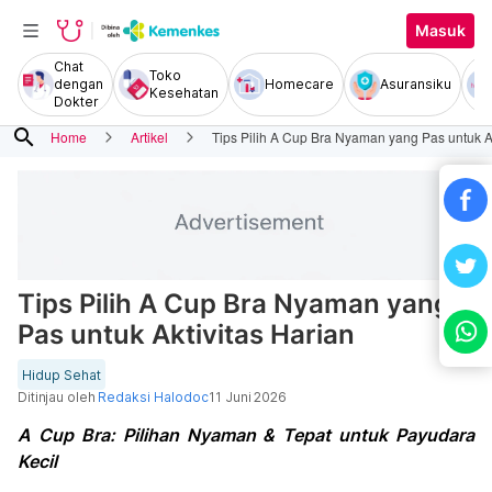
Masuk
Chat
Toko
dengan
Homecare
Asuransiku
Kesehatan
Dokter
search
Home
Artikel
Tips Pilih A Cup Bra Nyaman yang Pas untuk Ak
Tips Pilih A Cup Bra Nyaman yang
Pas untuk Aktivitas Harian
Hidup Sehat
Ditinjau oleh
Redaksi Halodoc
11 Juni 2026
A Cup Bra: Pilihan Nyaman & Tepat untuk Payudara
Kecil