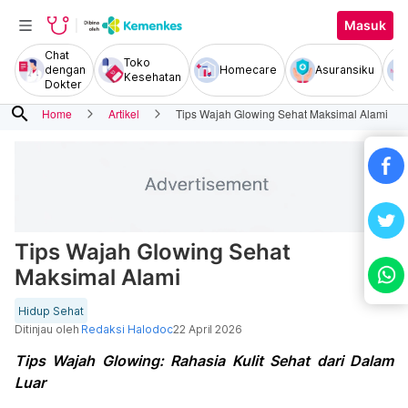
Masuk
Chat
Toko
dengan
Homecare
Asuransiku
Kesehatan
Dokter
search
Home
Artikel
Tips Wajah Glowing Sehat Maksimal Alami
Tips Wajah Glowing Sehat
Maksimal Alami
Hidup Sehat
Ditinjau oleh
Redaksi Halodoc
22 April 2026
Tips Wajah Glowing: Rahasia Kulit Sehat dari Dalam
Luar