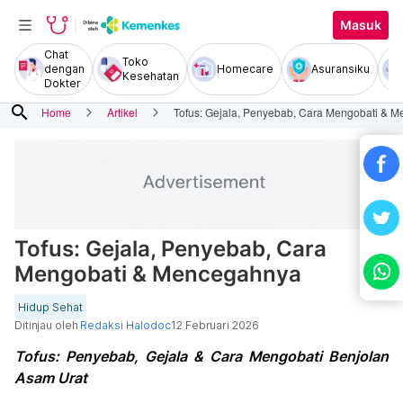
Masuk
Chat
Toko
dengan
Homecare
Asuransiku
Kesehatan
Dokter
search
Home
Artikel
Tofus: Gejala, Penyebab, Cara Mengobati & 
Tofus: Gejala, Penyebab, Cara
Mengobati & Mencegahnya
Hidup Sehat
Ditinjau oleh
Redaksi Halodoc
12 Februari 2026
Tofus: Penyebab, Gejala & Cara Mengobati Benjolan
Asam Urat