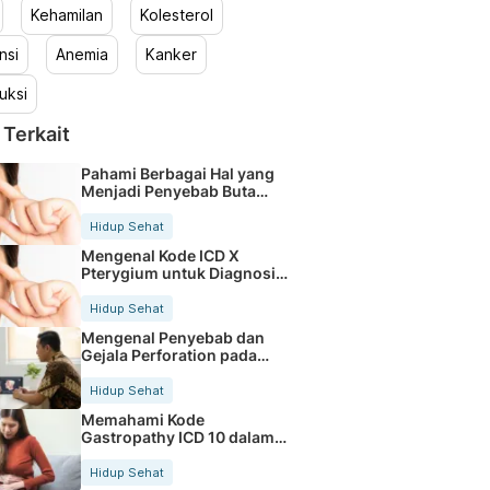
Kehamilan
Kolesterol
nsi
Anemia
Kanker
uksi
 Terkait
Pahami Berbagai Hal yang
Menjadi Penyebab Buta
Warna
Hidup Sehat
Mengenal Kode ICD X
Pterygium untuk Diagnosis
Mata
Hidup Sehat
Mengenal Penyebab dan
Gejala Perforation pada
Tubuh
Hidup Sehat
Memahami Kode
Gastropathy ICD 10 dalam
Rekam Medis Pasien
Hidup Sehat