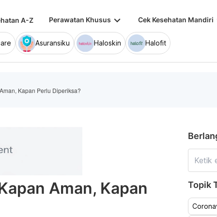
keyboard_arrow_down
keybo
Perawatan Khusus
Cek Kesehatan Mandiri
hatan A-Z
are
Asuransiku
Haloskin
Halofit
 Aman, Kapan Perlu Diperiksa?
Berlan
: Kapan Aman, Kapan
Topik T
Coronav