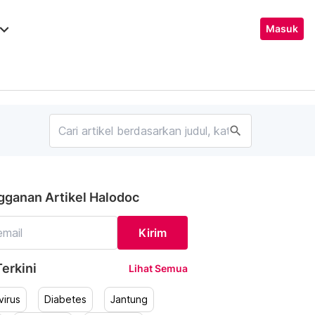
ard_arrow_down
Masuk
search
gganan Artikel Halodoc
Kirim
erkini
Lihat Semua
irus
Diabetes
Jantung