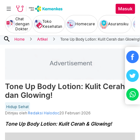
Masuk
Chat
Toko
dengan
Homecare
Asuransiku
Kesehatan
Dokter
search
Home
Artikel
Tone Up Body Lotion: Kulit Cerah dan Glowing
Tone Up Body Lotion: Kulit Cerah
dan Glowing!
Hidup Sehat
Ditinjau oleh
Redaksi Halodoc
20 Februari 2026
Tone Up Body Lotion: Kulit Cerah & Glowing!