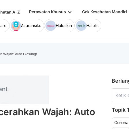
keyboard_arrow_down
keybo
Perawatan Khusus
Cek Kesehatan Mandiri
hatan A-Z
are
Asuransiku
Haloskin
Halofit
n Wajah: Auto Glowing!
Berlan
cerahkan Wajah: Auto
Topik T
Coronav