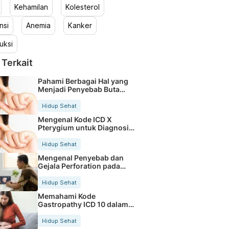
Kehamilan
Kolesterol
nsi
Anemia
Kanker
uksi
 Terkait
Pahami Berbagai Hal yang
Menjadi Penyebab Buta
Warna
Hidup Sehat
Mengenal Kode ICD X
Pterygium untuk Diagnosis
Mata
Hidup Sehat
Mengenal Penyebab dan
Gejala Perforation pada
Tubuh
Hidup Sehat
Memahami Kode
Gastropathy ICD 10 dalam
Rekam Medis Pasien
Hidup Sehat