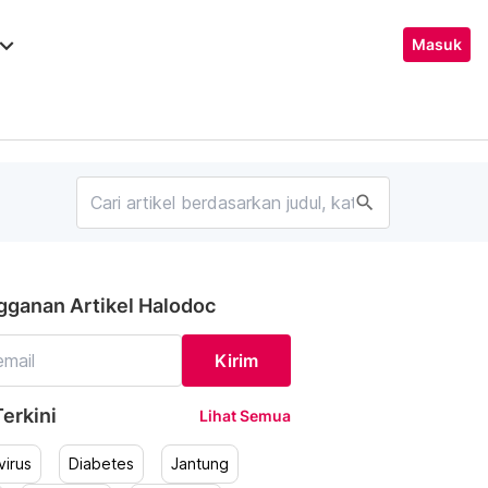
ard_arrow_down
Masuk
search
gganan Artikel Halodoc
Kirim
erkini
Lihat Semua
irus
Diabetes
Jantung