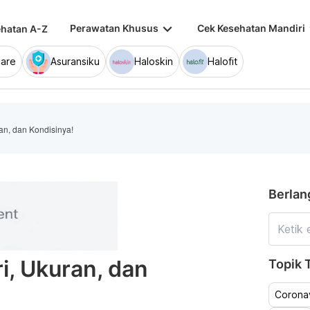
keyboard_arrow_down
keybo
Perawatan Khusus
Cek Kesehatan Mandiri
hatan A-Z
are
Asuransiku
Haloskin
Halofit
ran, dan Kondisinya!
Berlan
ri, Ukuran, dan
Topik T
Coronav