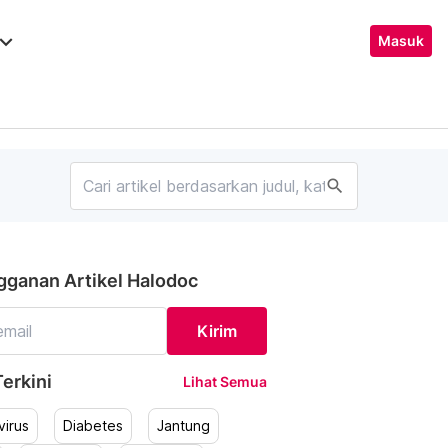
ard_arrow_down
Masuk
search
gganan Artikel Halodoc
Kirim
erkini
Lihat Semua
irus
Diabetes
Jantung