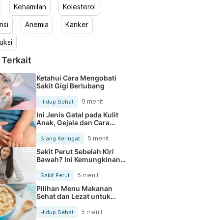
Kehamilan
Kolesterol
nsi
Anemia
Kanker
uksi
 Terkait
Ketahui Cara Mengobati
Sakit Gigi Berlubang
9 menit
Hidup Sehat
Ini Jenis Gatal pada Kulit
Anak, Gejala dan Cara
Mengobatinya
5 menit
Biang Keringat
Sakit Perut Sebelah Kiri
Bawah? Ini Kemungkinan
Penyebabnya
5 menit
Sakit Perut
Pilihan Menu Makanan
Sehat dan Lezat untuk
Mengurangi Kolesterol
5 menit
Hidup Sehat