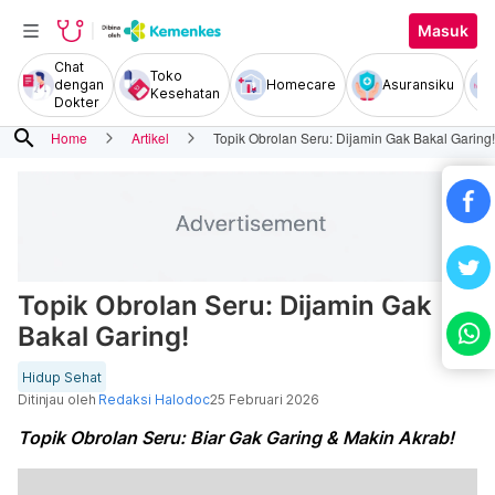
Masuk
Chat
Toko
dengan
Homecare
Asuransiku
Kesehatan
Dokter
search
Home
Artikel
Topik Obrolan Seru: Dijamin Gak Bakal Garing!
Topik Obrolan Seru: Dijamin Gak
Bakal Garing!
Hidup Sehat
Ditinjau oleh
Redaksi Halodoc
25 Februari 2026
Topik Obrolan Seru: Biar Gak Garing & Makin Akrab!