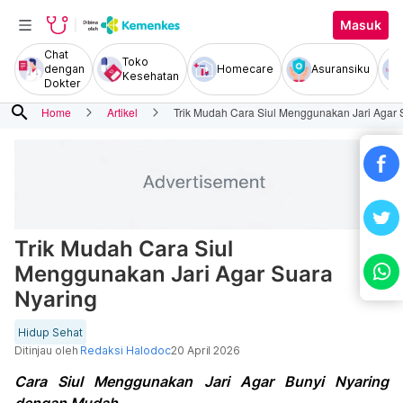
Masuk
Chat
Toko
dengan
Homecare
Asuransiku
Kesehatan
Dokter
search
Home
Artikel
Trik Mudah Cara Siul Menggunakan Jari Agar 
Trik Mudah Cara Siul
Menggunakan Jari Agar Suara
Nyaring
Hidup Sehat
Ditinjau oleh
Redaksi Halodoc
20 April 2026
Cara Siul Menggunakan Jari Agar Bunyi Nyaring