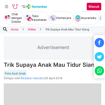
Masuk
Chat
Toko
dengan
Homecare
Asuransiku
Kesehatan
Dokter
search
Home
Artikel
Trik Supaya Anak Mau Tidur Siang
Trik Supaya Anak Mau Tidur Siang
Pola Asuh Anak
Ditinjau oleh
Redaksi Halodoc
26 April 2018