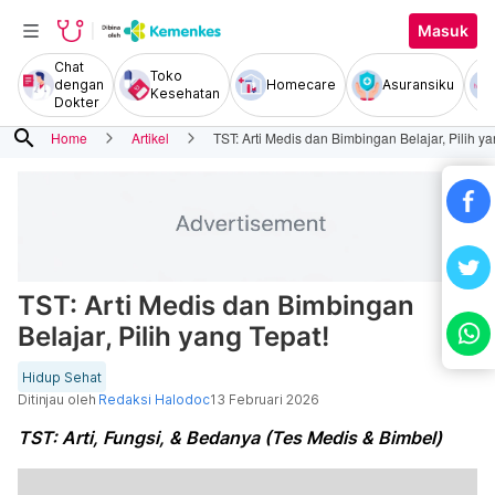
Masuk
Chat
Toko
dengan
Homecare
Asuransiku
Kesehatan
Dokter
search
Home
Artikel
TST: Arti Medis dan Bimbingan Belajar, Pilih ya
TST: Arti Medis dan Bimbingan
Belajar, Pilih yang Tepat!
Hidup Sehat
Ditinjau oleh
Redaksi Halodoc
13 Februari 2026
TST: Arti, Fungsi, & Bedanya (Tes Medis & Bimbel)