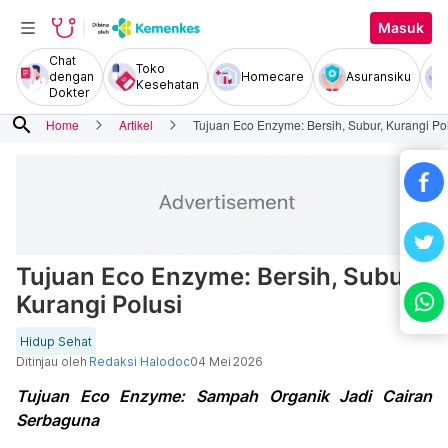
Masuk
Chat
Toko
dengan
Homecare
Asuransiku
Kesehatan
Dokter
search
Home
Artikel
Tujuan Eco Enzyme: Bersih, Subur, Kurangi Po
Tujuan Eco Enzyme: Bersih, Subur,
Kurangi Polusi
Hidup Sehat
Ditinjau oleh
Redaksi Halodoc
04 Mei 2026
Tujuan Eco Enzyme: Sampah Organik Jadi Cairan
Serbaguna