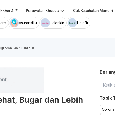
keyboard_arrow_down
keybo
Perawatan Khusus
Cek Kesehatan Mandiri
hatan A-Z
are
Asuransiku
Haloskin
Halofit
ugar dan Lebih Bahagia!
Berlan
hat, Bugar dan Lebih
Topik T
Coronav