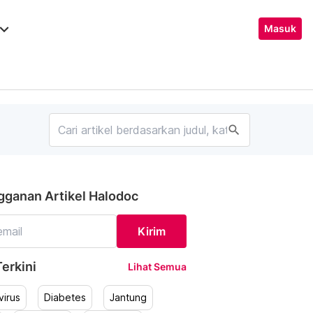
ard_arrow_down
Masuk
search
gganan Artikel Halodoc
Kirim
erkini
Lihat Semua
irus
Diabetes
Jantung