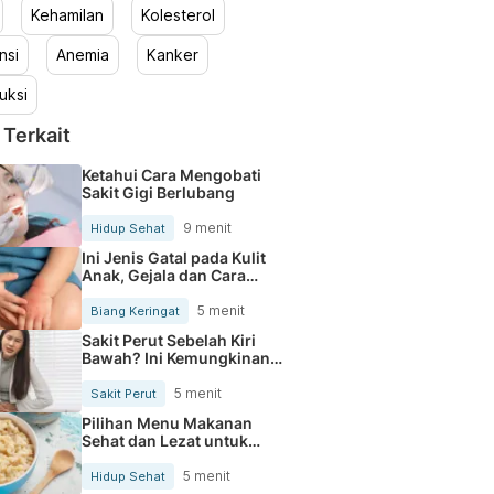
Kehamilan
Kolesterol
nsi
Anemia
Kanker
uksi
 Terkait
Ketahui Cara Mengobati
Sakit Gigi Berlubang
9 menit
Hidup Sehat
Ini Jenis Gatal pada Kulit
Anak, Gejala dan Cara
Mengobatinya
5 menit
Biang Keringat
Sakit Perut Sebelah Kiri
Bawah? Ini Kemungkinan
Penyebabnya
5 menit
Sakit Perut
Pilihan Menu Makanan
Sehat dan Lezat untuk
Mengurangi Kolesterol
5 menit
Hidup Sehat