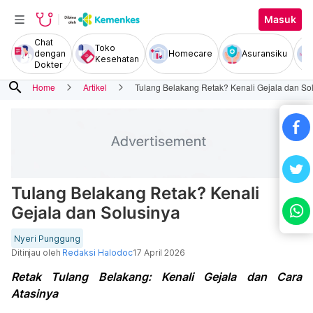
Masuk
Chat
Toko
dengan
Homecare
Asuransiku
Kesehatan
Dokter
search
Home
Artikel
Tulang Belakang Retak? Kenali Gejala dan So
Tulang Belakang Retak? Kenali
Gejala dan Solusinya
Nyeri Punggung
Ditinjau oleh
Redaksi Halodoc
17 April 2026
Retak Tulang Belakang: Kenali Gejala dan Cara
Atasinya