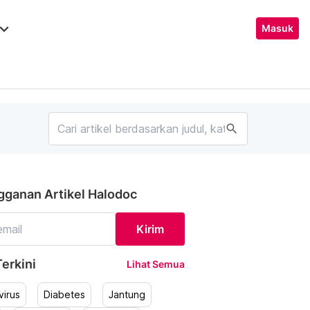
ard_arrow_down
Masuk
search
gganan Artikel Halodoc
Kirim
erkini
Lihat Semua
irus
Diabetes
Jantung