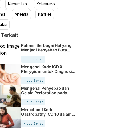
Kehamilan
Kolesterol
nsi
Anemia
Kanker
uksi
 Terkait
Pahami Berbagai Hal yang
Menjadi Penyebab Buta
Warna
Hidup Sehat
Mengenal Kode ICD X
Pterygium untuk Diagnosis
Mata
Hidup Sehat
Mengenal Penyebab dan
Gejala Perforation pada
Tubuh
Hidup Sehat
Memahami Kode
Gastropathy ICD 10 dalam
Rekam Medis Pasien
Hidup Sehat