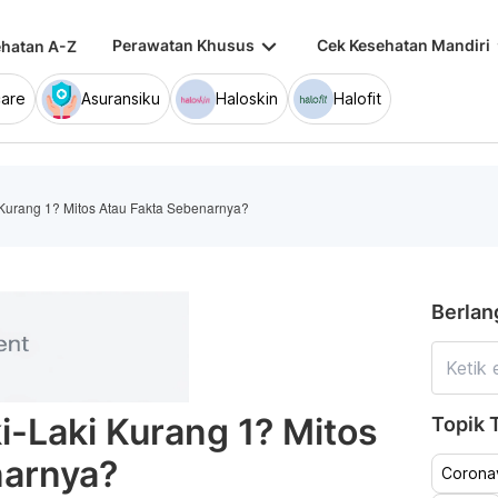
keyboard_arrow_down
keybo
Perawatan Khusus
Cek Kesehatan Mandiri
hatan A-Z
are
Asuransiku
Haloskin
Halofit
 Kurang 1? Mitos Atau Fakta Sebenarnya?
Berlan
i-Laki Kurang 1? Mitos
Topik T
narnya?
Coronav