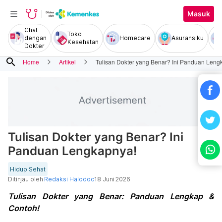
Masuk
Chat
Toko
dengan
Homecare
Asuransiku
Kesehatan
Dokter
search
Home
Artikel
Tulisan Dokter yang Benar? Ini Panduan Leng
Tulisan Dokter yang Benar? Ini
Panduan Lengkapnya!
Hidup Sehat
Ditinjau oleh
Redaksi Halodoc
18 Juni 2026
Tulisan Dokter yang Benar: Panduan Lengkap &
Contoh!