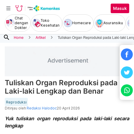
Masuk
Chat
Toko
dengan
Homecare
Asuransiku
Kesehatan
Dokter
search
Home
Artikel
Tuliskan Organ Reproduksi pada Laki-laki Le
Tuliskan Organ Reproduksi pada
Laki-laki Lengkap dan Benar
Reproduksi
Ditinjau oleh
Redaksi Halodoc
20 April 2026
Yuk tuliskan organ reproduksi pada laki-laki secara
lengkap