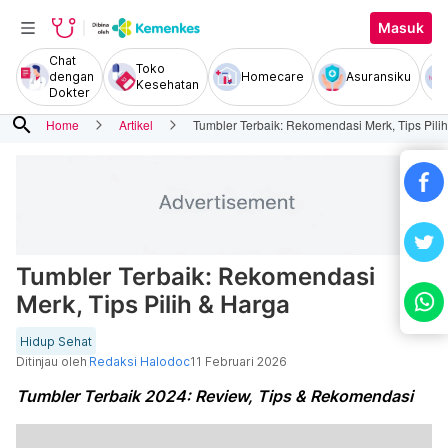
Masuk
Chat
Toko
dengan
Homecare
Asuransiku
Kesehatan
Dokter
search
Home
Artikel
Tumbler Terbaik: Rekomendasi Merk, Tips Pili
Tumbler Terbaik: Rekomendasi
Merk, Tips Pilih & Harga
Hidup Sehat
Ditinjau oleh
Redaksi Halodoc
11 Februari 2026
Tumbler Terbaik 2024: Review, Tips & Rekomendasi