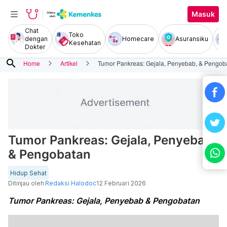
Masuk
Chat
Toko
dengan
Homecare
Asuransiku
Kesehatan
Dokter
search
Home
Artikel
Tumor Pankreas: Gejala, Penyebab, & Pengob
Tumor Pankreas: Gejala, Penyebab,
& Pengobatan
Hidup Sehat
Ditinjau oleh
Redaksi Halodoc
12 Februari 2026
Tumor Pankreas: Gejala, Penyebab & Pengobatan