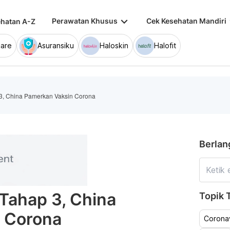
keyboard_arrow_down
keybo
Perawatan Khusus
Cek Kesehatan Mandiri
hatan A-Z
are
Asuransiku
Haloskin
Halofit
 3, China Pamerkan Vaksin Corona
Berlan
 Tahap 3, China
Topik T
 Corona
Coronav