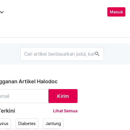
ard_arrow_down
Masuk
search
gganan Artikel Halodoc
Kirim
erkini
Lihat Semua
irus
Diabetes
Jantung