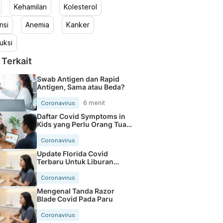
Kehamilan
Kolesterol
nsi
Anemia
Kanker
uksi
 Terkait
Swab Antigen dan Rapid
Antigen, Sama atau Beda?
6 menit
Coronavirus
Daftar Covid Symptoms in
Kids yang Perlu Orang Tua
Tahu
Coronavirus
Update Florida Covid
Terbaru Untuk Liburan
Makin Aman
Coronavirus
Mengenal Tanda Razor
Blade Covid Pada Paru
Coronavirus