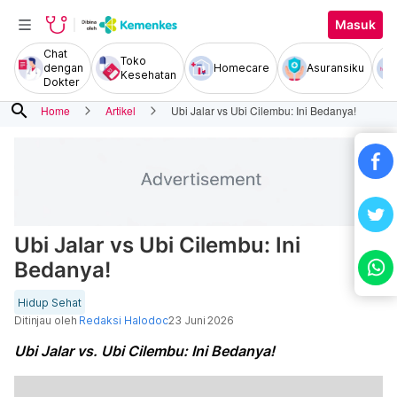
Masuk
Chat
Toko
dengan
Homecare
Asuransiku
Kesehatan
Dokter
search
Home
Artikel
Ubi Jalar vs Ubi Cilembu: Ini Bedanya!
Ubi Jalar vs Ubi Cilembu: Ini
Bedanya!
Hidup Sehat
Ditinjau oleh
Redaksi Halodoc
23 Juni 2026
Ubi Jalar vs. Ubi Cilembu: Ini Bedanya!