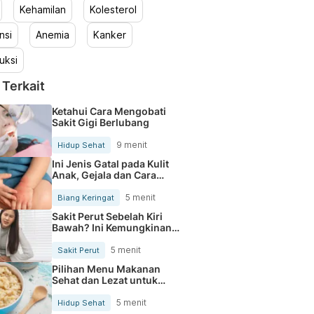
Kehamilan
Kolesterol
nsi
Anemia
Kanker
uksi
 Terkait
Ketahui Cara Mengobati
Sakit Gigi Berlubang
9 menit
Hidup Sehat
Ini Jenis Gatal pada Kulit
Anak, Gejala dan Cara
Mengobatinya
5 menit
Biang Keringat
Sakit Perut Sebelah Kiri
Bawah? Ini Kemungkinan
Penyebabnya
5 menit
Sakit Perut
Pilihan Menu Makanan
Sehat dan Lezat untuk
Mengurangi Kolesterol
5 menit
Hidup Sehat