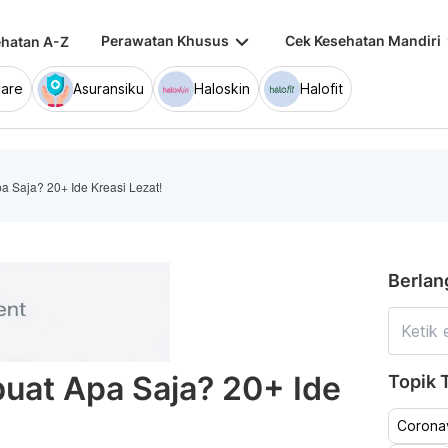
keyboard_arrow_down
keybo
Perawatan Khusus
Cek Kesehatan Mandiri
hatan A-Z
are
Asuransiku
Haloskin
Halofit
a Saja? 20+ Ide Kreasi Lezat!
Berlan
buat Apa Saja? 20+ Ide
Topik T
Coronav