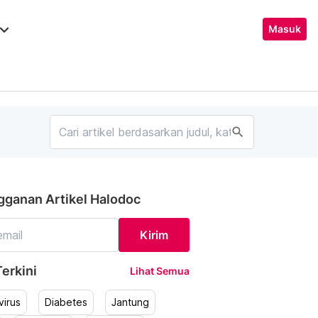
ard_arrow_down
Masuk
search
gganan Artikel Halodoc
Kirim
erkini
Lihat Semua
irus
Diabetes
Jantung