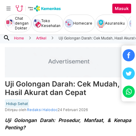
Masuk
Chat
Toko
dengan
Homecare
Asuransiku
Kesehatan
Dokter
search
Home
Artikel
Uji Golongan Darah: Cek Mudah, Hasil Akurat
Uji Golongan Darah: Cek Mudah,
Hasil Akurat dan Cepat
Hidup Sehat
Ditinjau oleh
Redaksi Halodoc
24 Februari 2026
Uji Golongan Darah: Prosedur, Manfaat, & Kenapa
Penting?